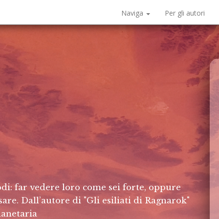
Naviga
Per gli autori
odi: far vedere loro come sei forte, oppure
are. Dall’autore di "Gli esiliati di Ragnarok"
anetaria