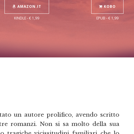
AMAZON.IT
KOBO
KINDLE - € 1,99
EPUB - € 1,99
tato un autore prolifico, avendo scritto
 tre romanzi. Non si sa molto della sua
o tragiche vicissitudini familiari che lo