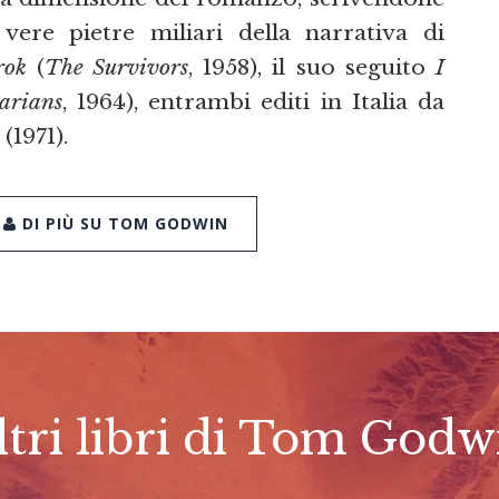
vere pietre miliari della narrativa di
rok
(
The Survivors
, 1958), il suo seguito
I
arians
, 1964), entrambi editi in Italia da
(1971).
DI PIÙ SU TOM GODWIN
ltri libri di Tom Godw