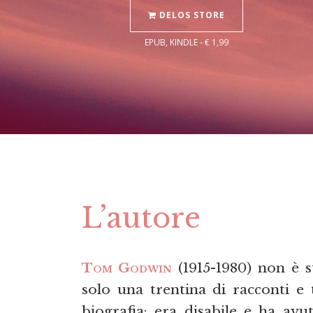
DELOS STORE
EPUB, KINDLE - € 1,99
L’autore
Tom Godwin
(1915-1980) non è s
solo una trentina di racconti e
biografia: era disabile e ha avut