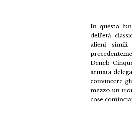
In questo lun
dell'età class
alieni simil
precedentemen
Deneb Cinque:
armata delegaz
convincere gl
mezzo un tronf
cose comincia