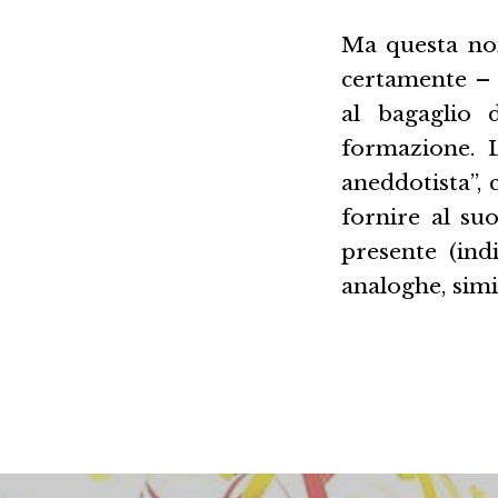
Ma questa non
certamente – 
al bagaglio 
formazione. 
aneddotista”, c
fornire al su
presente (ind
analoghe, simi