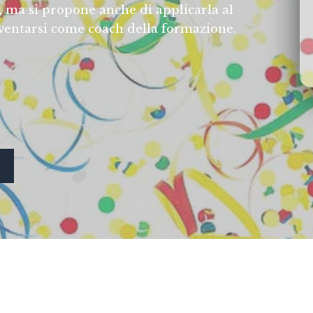
, ma si propone anche di applicarla al
nventarsi come coach della formazione.