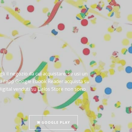
gli il negozio da cui acquistare: se usi un
usi l'app Google Ebook Reader acquista su
 Digital venduti su Delos Store non sono
GOOGLE PLAY