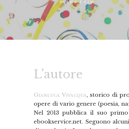
EPUB, KINDLE - € 2,99
L’autore
Gianluca Vivacqua
, storico di pr
opere di vario genere (poesia, nar
Nel 2013 pubblica il suo prim
ebookservice.net. Seguono alcuni a