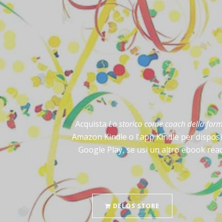
Acquista
Lo storico come coach della for
Amazon Kindle o l'app Kindle per disposi
Google Play, se usi un altro ebook read
DELOS STORE