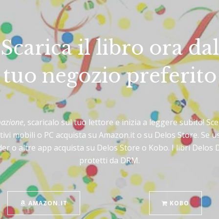
Scarica il libro ora dal
tuo negozio preferito
mazione
, scaricalo sul tuo lettore e inizia a leggere subito! Sce
tivi mobili o PC acquista su Amazon.it o su Delos Store. Se 
er o altre app acquista su Delos Store o Kobo. I libri Delos
protetti da DRM.
AMAZON.IT
KOBO