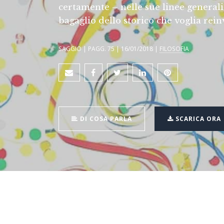
certamente – nelle sue linee generali
bagaglio dello storico che voglia rei
SAGGIO | PAGG. 75 | 16/01/2018 |
FILOSOFIA
DI COSA PARLA
SCARICA ORA