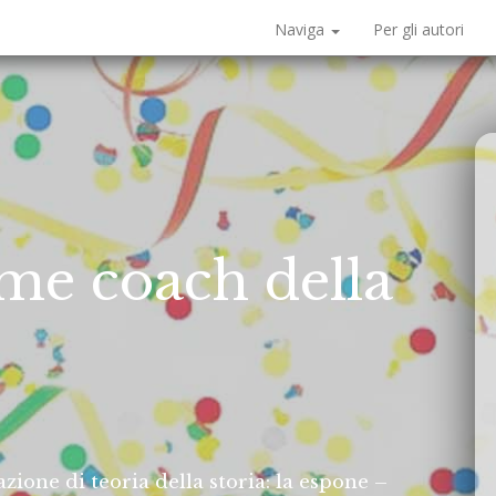
Naviga
Per gli autori
me coach della
ione di teoria della storia: la espone –