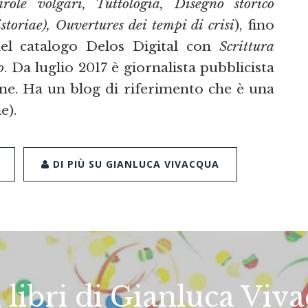
ole volgari, Tuttologia, Disegno storico
storiae), Ouvertures dei tempi di crisi
), fino
nel catalogo Delos Digital con
Scrittura
o
. Da luglio 2017 è giornalista pubblicista
ine. Ha un blog di riferimento che è una
e).
DI PIÙ SU GIANLUCA VIVACQUA
i libri di Gianluca Viv