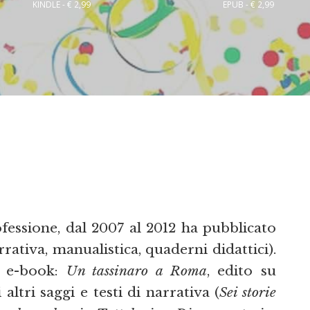
KINDLE - € 2,99
EPUB - € 2,99
ofessione, dal 2007 al 2012 ha pubblicato
rativa, manualistica, quaderni didattici).
o e-book:
Un tassinaro a Roma
, edito su
ltri saggi e testi di narrativa (
Sei storie