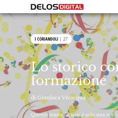
I CORIANDOLI
| 27
Lo storico co
formazione
di
Gianluca Vivacqua
Questo manuale non è solo una trattaz