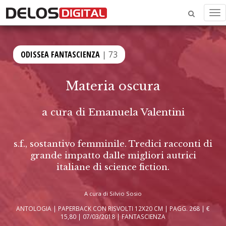
Me
ODISSEA FANTASCIENZA
| 73
Materia oscura
a cura di
Emanuela Valentini
s.f., sostantivo femminile. Tredici racconti di
grande impatto dalle migliori autrici
italiane di science fiction.
A cura di Silvio Sosio
ANTOLOGIA | PAPERBACK CON RISVOLTI 12X20 CM | PAGG. 268 | €
15,80 | 07/03/2018 | FANTASCIENZA