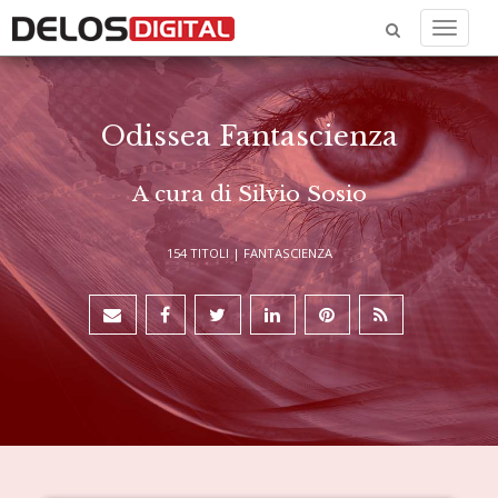
Menu
Odissea Fantascienza
A cura di Silvio Sosio
154 TITOLI |
FANTASCIENZA