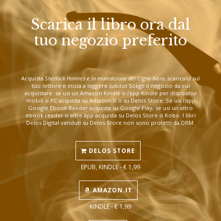
Scarica il libro ora dal
tuo negozio preferito
Acquista
Sherlock Holmes e la maledizione del Cigno Nero
, scaricalo sul
tuo lettore e inizia a leggere subito! Scegli il negozio da cui
acquistare: se usi un Amazon Kindle o l'app Kindle per dispositivi
mobili o PC acquista su Amazon.it o su Delos Store. Se usi l'app
Google Ebook Reader acquista su Google Play, se usi un altro
ebook reader o altre app acquista su Delos Store o Kobo. I libri
Delos Digital venduti su Delos Store non sono protetti da DRM.
DELOS STORE
EPUB, KINDLE - € 1,99
AMAZON.IT
KINDLE - € 1,99