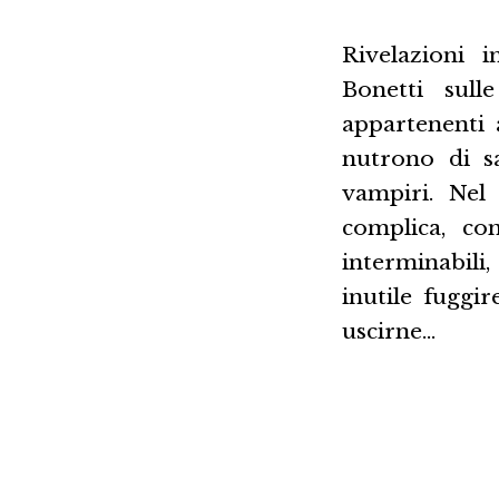
Rivelazioni i
Bonetti sull
appartenenti 
nutrono di sa
vampiri. Nel
complica, co
interminabili
inutile fuggir
uscirne…