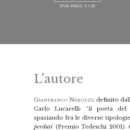
EPUB, KINDLE - € 1,99
L’autore
Gianfranco Nerozzi
; definito da
Carlo Lucarelli: “il poeta de
spaziando fra le diverse tipologie 
perduti
(Premio Tedeschi 2001).