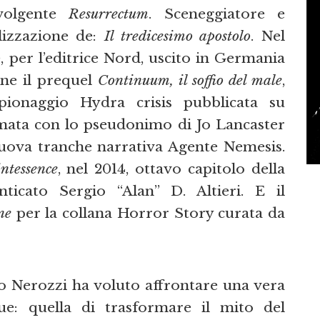
nvolgente
Resurrectum
. Sceneggiatore e
alizzazione de:
Il tredicesimo apostolo
. Nel
o
, per l’editrice Nord, uscito in Germania
one il prequel
Continuum, il soffio del male
,
pionaggio Hydra crisis pubblicata su
mata con lo pseudonimo di Jo Lancaster
nuova tranche narrativa Agente Nemesis.
ntessence
, nel 2014, ottavo capitolo della
nticato Sergio “Alan” D. Altieri. E il
ne
per la collana Horror Story curata da
o Nerozzi ha voluto affrontare una vera
gue: quella di trasformare il mito del