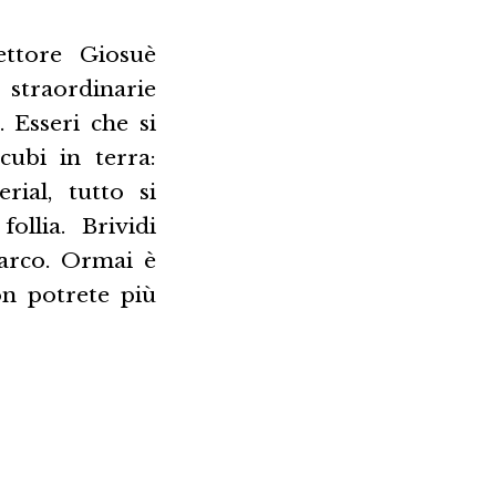
pettore Giosuè
straordinarie
 Esseri che si
cubi in terra:
ial, tutto si
llia. Brividi
varco. Ormai è
non potrete più