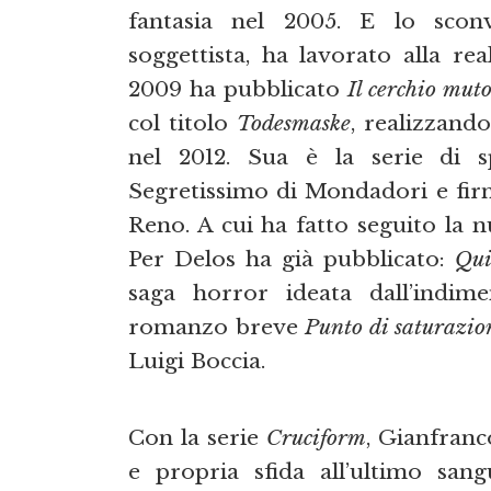
fantasia nel 2005. E lo sco
soggettista, ha lavorato alla re
2009 ha pubblicato
Il cerchio mut
col titolo
Todesmaske
, realizzand
nel 2012. Sua è la serie di s
Segretissimo di Mondadori e fir
Reno. A cui ha fatto seguito la 
Per Delos ha già pubblicato:
Qui
saga horror ideata dall’indime
romanzo breve
Punto di saturazio
Luigi Boccia.
Con la serie
Cruciform
, Gianfranc
e propria sfida all’ultimo san