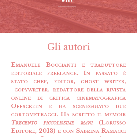
IBS
Gli autori
Emanuele Boccianti è traduttore
editoriale freelance. In passato è
stato chef, editor, ghost writer,
copywriter, redattore della rivista
online di critica cinematografica
Offscreen e ha sceneggiato due
cortometraggi. Ha scritto il memoir
Trecento piccolissime mani
(Lorusso
Editore, 2013) e con Sabrina Ramacci