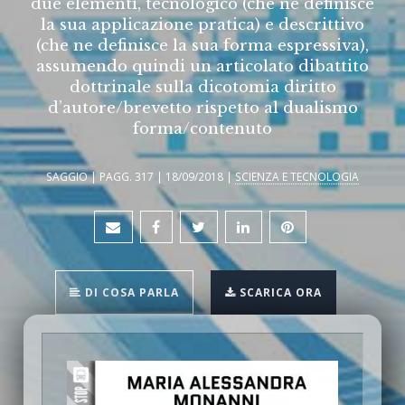
due elementi, tecnologico (che ne definisce
la sua applicazione pratica) e descrittivo
(che ne definisce la sua forma espressiva),
assumendo quindi un articolato dibattito
dottrinale sulla dicotomia diritto
d’autore/brevetto rispetto al dualismo
forma/contenuto
SAGGIO | PAGG. 317 | 18/09/2018 |
SCIENZA E TECNOLOGIA
DI COSA PARLA
SCARICA ORA