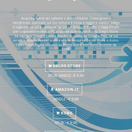
Acquista
Tutela del software e diritto d'autore. Convergenze e
interferenze
, scaricalo sul tuo lettore e inizia a leggere subito! Scegli
il negozio da cui acquistare: se usi un Amazon Kindle o l'app Kindle
per dispositivi mobili o PC acquista su Amazon.it o su Delos Store.
Se usi l'app Google Ebook Reader acquista su Google Play, se usi
un altro ebook reader o altre app acquista su Delos Store o Kobo.
I libri Delos Digital venduti su Delos Store non sono protetti da
DRM.
DELOS STORE
EPUB, KINDLE - € 9,99
AMAZON.IT
KINDLE - € 9,99
KOBO
EPUB - € 9,99