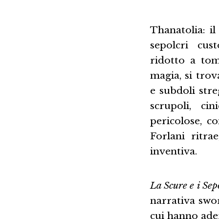
Thanatolia: i
sepolcri cus
ridotto a tom
magia, si trov
e subdoli stre
scrupoli, ci
pericolose, c
Forlani ritra
inventiva.
La Scure e i Sep
narrativa swo
cui hanno ader