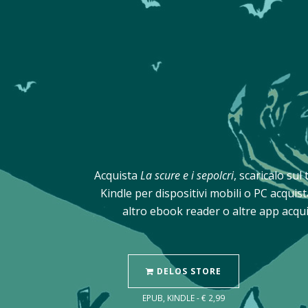
Acquista
La scure e i sepolcri
, scaricalo sul
Kindle per dispositivi mobili o PC acqui
altro ebook reader o altre app acqui
DELOS STORE
EPUB, KINDLE - € 2,99