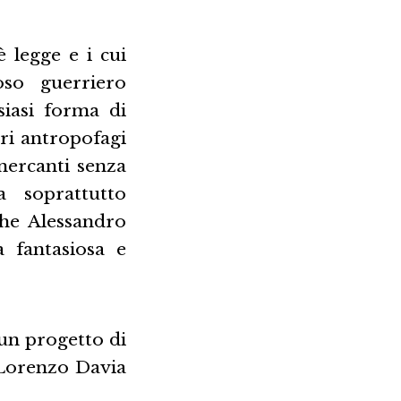
 legge e i cui
oso guerriero
siasi forma di
tri antropofagi
 mercanti senza
a soprattutto
che Alessandro
a fantasiosa e
 un progetto di
 Lorenzo Davia