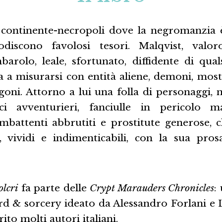
l continente-necropoli dove la negromanzia è
todiscono favolosi tesori. Malqvist, valor
barolo, leale, sfortunato, diffidente di qual
a a misurarsi con entità aliene, demoni, mos
goni. Attorno a lui una folla di personaggi,
nici avventurieri, fanciulle in pericolo m
ombattenti abbrutiti e prostitute generose, 
e, vividi e indimenticabili, con la sua pros
olcri
fa parte delle
Crypt Marauders Chronicles
:
rd & sorcery ideato da Alessandro Forlani e
ito molti autori italiani.