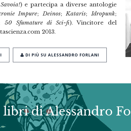
 Savoia!
) e partecipa a diverse antologie
cronie Impure
;
Deinos
;
Kataris
;
Idropunk
;
;
50 Sfumature di Sci-fi
). Vincitore del
tascienza.com 2013.
I
DI PIÙ SU ALESSANDRO FORLANI
i libri di Alessandro Fo