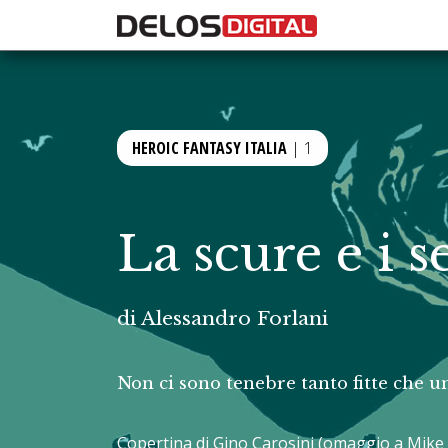
HEROIC FANTASY ITALIA
| 1
La scure e i s
di
Alessandro Forlani
Non ci sono tenebre tanto fitte che un
Copertina di Gino Carosini (omaggio a Mike