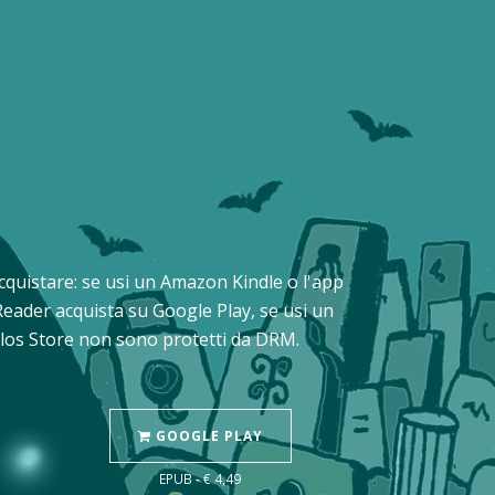
i acquistare: se usi un Amazon Kindle o l'app
Reader acquista su Google Play, se usi un
Delos Store non sono protetti da DRM.
GOOGLE PLAY
EPUB - € 4,49