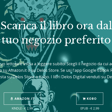
Scarica il libro ora dal
tuo negozio preferito
 tuo lettore e inizia a leggere subito! Scegli il negozio da cu
sta su Amazon.it o su Delos Store. Se usi l'app Google Ebook 
sta su Delos Store o Kobo. I libri Delos Digital venduti su 
AMAZON.IT
KOBO
KINDLE - € 2,99
EPUB - € 2,99