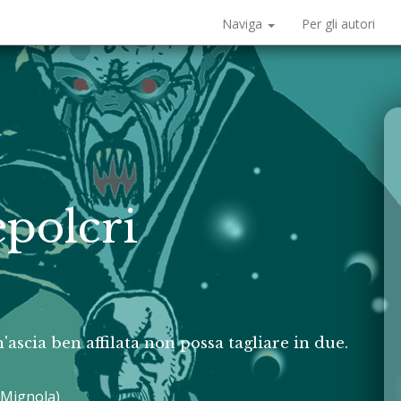
Naviga
Per gli autori
epolcri
'ascia ben affilata non possa tagliare in due.
 Mignola)