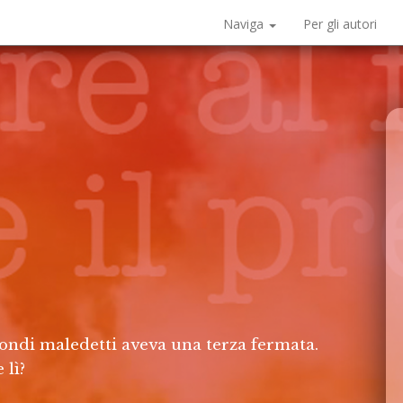
Naviga
Per gli autori
ondi maledetti aveva una terza fermata.
 lì?