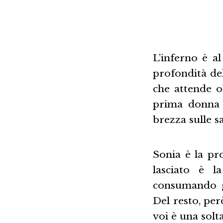
L’inferno è a
profondità del
che attende ol
prima donna 
brezza sulle s
Sonia è la pro
lasciato è la
consumando gl
Del resto, per
voi è una solta