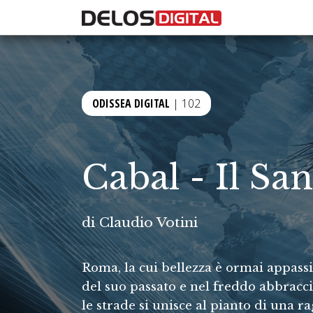
ODISSEA DIGITAL
| 102
Cabal - Il San
di
Claudio Votini
Roma, la cui bellezza è ormai appassit
del suo passato e nel freddo abbracci
le strade si unisce al pianto di una 