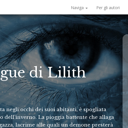
Naviga
Per gli autori
gue di Lilith
a negli occhi dei suoi abitanti, è spogliata
o dell’inverno. La pioggia battente che allaga
ragazza, lacrime alle quali un demone presterà