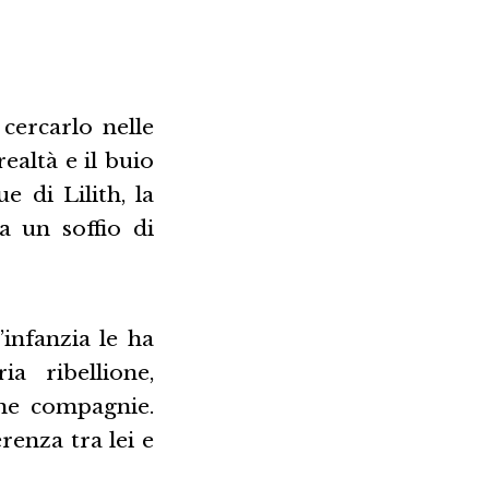
cercarlo nelle
ealtà e il buio
e di Lilith, la
 un soffio di
’infanzia le ha
ia ribellione,
ime compagnie.
renza tra lei e