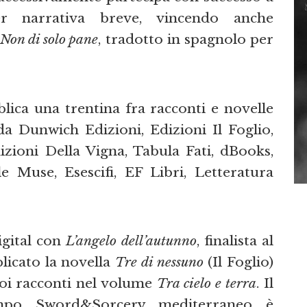
er narrativa breve, vincendo anche
Non di solo pane
, tradotto in spagnolo per
ica una trentina fra racconti e novelle
a Dunwich Edizioni, Edizioni Il Foglio,
zioni Della Vigna, Tabula Fati, dBooks,
e Muse, Esescifi, EF Libri, Letteratura
igital con
L’angelo dell’autunno
, finalista al
licato la novella
Tre di nessuno
(Il Foglio)
uoi racconti nel volume
Tra cielo e terra
. Il
mpo Sword&Sorcery mediterraneo è