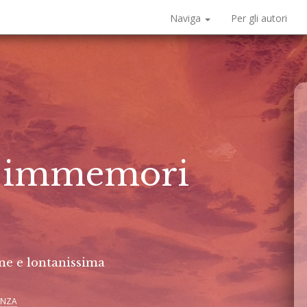
Naviga
Per gli autori
le immemori
ne e lontanissima
ENZA