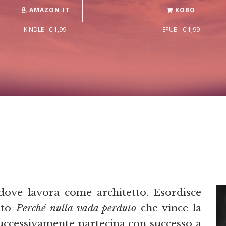
AMAZON.IT
KOBO
KINDLE - € 1,99
EPUB - € 1,99
dove lavora come architetto. Esordisce
nto
Perché nulla vada perduto
che vince la
uccessivamente partecipa con successo a