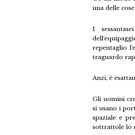
una delle cos
I sessantas
dell’equipag
repentaglio l’
traguardo rap
Anzi, è esatta
Gli uomini cre
si usano i por
spaziale e pr
sottrattole lo 