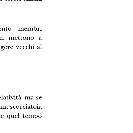
cento membri
non mettono a
ngere vecchi al
latività, ma se
una scorciatoia
uce quel tempo