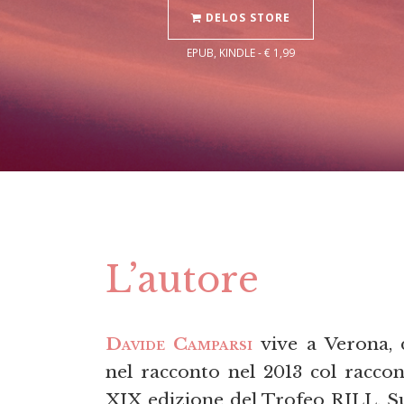
DELOS STORE
EPUB, KINDLE - € 1,99
L’autore
Davide Camparsi
vive a Verona, 
nel racconto nel 2013 col racco
XIX edizione del Trofeo RILL. S