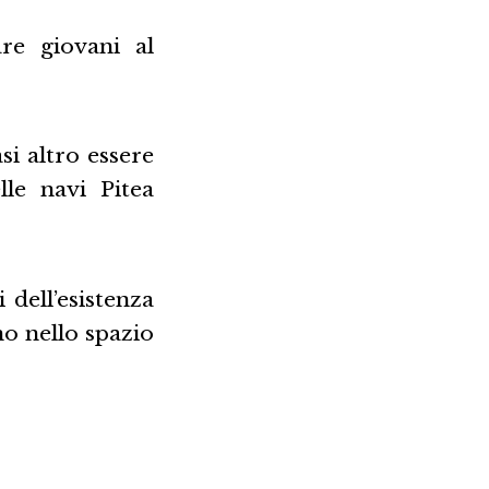
re giovani al
asi altro essere
le navi Pitea
dell’esistenza
no nello spazio