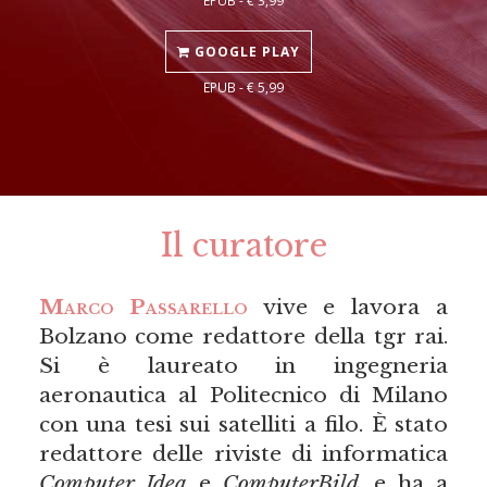
GOOGLE PLAY
EPUB - € 5,99
Il curatore
Marco Passarello
vive e lavora a
Bolzano come redattore della tgr rai.
Si è laureato in ingegneria
aeronautica al Politecnico di Milano
con una tesi sui satelliti a filo. È stato
redattore delle riviste di informatica
Computer Idea
e
ComputerBild
, e ha a