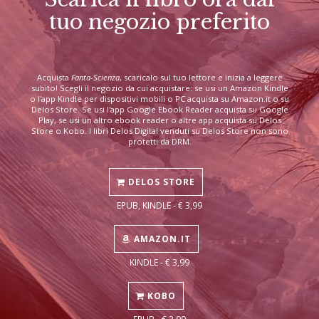
tuo negozio preferito
Acquista
Fanta-Scienza
, scaricalo sul tuo lettore e inizia a leggere
subito! Scegli il negozio da cui acquistare: se usi un Amazon Kindle
o l'app Kindle per dispositivi mobili o PC acquista su Amazon.it o su
Delos Store. Se usi l'app Google Ebook Reader acquista su Google
Play, se usi un altro ebook reader o altre app acquista su Delos
Store o Kobo. I libri Delos Digital venduti su Delos Store non sono
protetti da DRM.
DELOS STORE
EPUB, KINDLE - € 3,99
AMAZON.IT
KINDLE - € 3,99
KOBO
EPUB - € 3,99