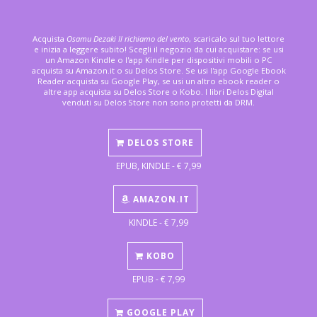
Acquista
Osamu Dezaki Il richiamo del vento
, scaricalo sul tuo lettore
e inizia a leggere subito! Scegli il negozio da cui acquistare: se usi
un Amazon Kindle o l'app Kindle per dispositivi mobili o PC
acquista su Amazon.it o su Delos Store. Se usi l'app Google Ebook
Reader acquista su Google Play, se usi un altro ebook reader o
altre app acquista su Delos Store o Kobo. I libri Delos Digital
venduti su Delos Store non sono protetti da DRM.
DELOS STORE
EPUB, KINDLE - € 7,99
AMAZON.IT
KINDLE - € 7,99
KOBO
EPUB - € 7,99
GOOGLE PLAY