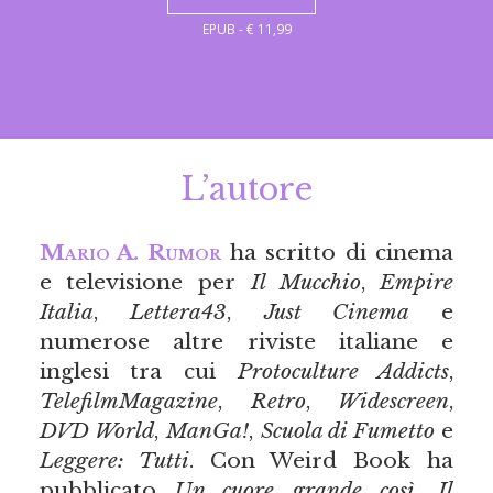
EPUB - € 11,99
L’autore
Mario A. Rumor
ha scritto di cinema
e televisione per
Il Mucchio
,
Empire
Italia
,
Lettera43
,
Just Cinema
e
numerose altre riviste italiane e
inglesi tra cui
Protoculture Addicts
,
TelefilmMagazine
,
Retro
,
Widescreen
,
DVD World
,
ManGa!
,
Scuola di Fumetto
e
Leggere: Tutti
. Con Weird Book ha
pubblicato
Un cuore grande così. Il