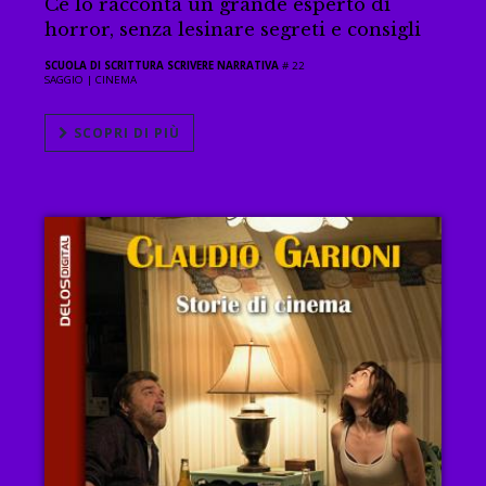
Ce lo racconta un grande esperto di
horror, senza lesinare segreti e consigli
SCUOLA DI SCRITTURA SCRIVERE NARRATIVA
# 22
SAGGIO |
CINEMA
SCOPRI DI PIÙ