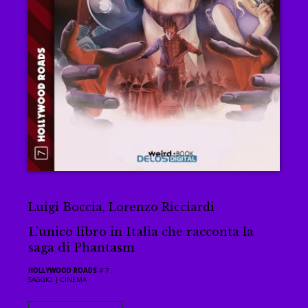
Phantasm
Luigi Boccia, Lorenzo Ricciardi
L’unico libro in Italia che racconta la
saga di Phantasm
HOLLYWOOD ROADS
# 7
SAGGIO |
CINEMA