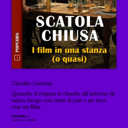
Scatola chiusa
Claudio Garioni
Quando il regista si chiude all'interno di
unico luogo con tutto il cast e ne esce
con un film
POPCORN
# 2
SAGGIO |
CINEMA