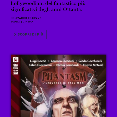
hollywoodiani del fantastico più
significativi degli anni Ottanta.
HOLLYWOOD ROADS
# 8
SAGGIO |
CINEMA
SCOPRI DI PIÙ