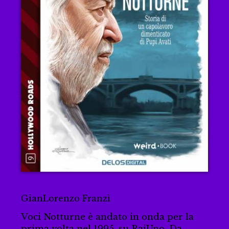
Voci notturne
GianLorenzo Franzì
Voci Notturne è andato in onda per la
prima volta nel 1995, su RaiUno. Da