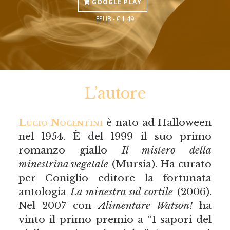
GOOGLE PLAY
EPUB - € 1,49
L’autore
Lucio Nocentini
è nato ad Halloween
nel 1954. È del 1999 il suo primo
romanzo giallo
Il mistero della
minestrina vegetale
(Mursia). Ha curato
per Coniglio editore la fortunata
antologia
La minestra sul cortile
(2006).
Nel 2007 con
Alimentare Watson!
ha
vinto il primo premio a “I sapori del