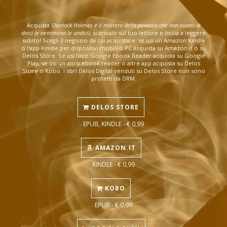
Acquista
Sherlock Holmes e il mistero della pendola che non suonò le
dieci (e nemmeno le undici)
, scaricalo sul tuo lettore e inizia a leggere
subito! Scegli il negozio da cui acquistare: se usi un Amazon Kindle
o l'app Kindle per dispositivi mobili o PC acquista su Amazon.it o su
Delos Store. Se usi l'app Google Ebook Reader acquista su Google
Play, se usi un altro ebook reader o altre app acquista su Delos
Store o Kobo. I libri Delos Digital venduti su Delos Store non sono
protetti da DRM.
DELOS STORE
EPUB, KINDLE - € 0,99
AMAZON.IT
KINDLE - € 0,99
KOBO
EPUB - € 0,99