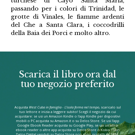
turchese di Cayo Santa Maria,
passando per i colori di Trinidad, le
grotte di Vinales, le fiamme ardenti
del Che a Santa Clara, i coccodrilli
della Baia dei Porci e molto altro.
Scarica il libro ora dal
tuo negozio preferito
Acquista
West Cuba in famiglia - L'isola ferma nel tempo
, scaricalo sul
tuo lettore e inizia a leggere subito! Scegli il negozio da cui
acquistare: se usi un Amazon Kindle o l'app Kindle per dispositivi
mobili o PC acquista su Amazon.it o su Delos Store. Se usi l'app
Google Ebook Reader acquista su Google Play, se usi un altro
ebook reader o altre app acquista su Delos Store o Kobo. I libri
Delos Digital venduti su Delos Store non sono protetti da DRM.