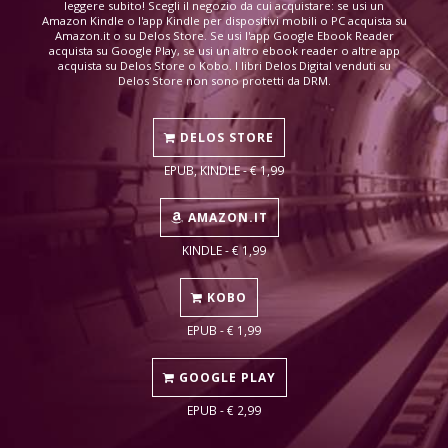
leggere subito! Scegli il negozio da cui acquistare: se usi un
Amazon Kindle o l'app Kindle per dispositivi mobili o PC acquista su
Amazon.it o su Delos Store. Se usi l'app Google Ebook Reader
acquista su Google Play, se usi un altro ebook reader o altre app
acquista su Delos Store o Kobo. I libri Delos Digital venduti su
Delos Store non sono protetti da DRM.
DELOS STORE
EPUB, KINDLE - € 1,99
AMAZON.IT
KINDLE - € 1,99
KOBO
EPUB - € 1,99
GOOGLE PLAY
EPUB - € 2,99