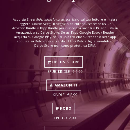
Acquista
Street Rider Inizia la corsa
, scaricalo sul tuo lettore e inizia a
leggere subito! Scegli il negozio da cui acquistare: se usi un
Amazon Kindle o l'app Kindle per dispositivi mobili o PC acquista su
Amazon.it o su Delos Store. Se usi l'app Google Ebook Reader
acquista su Google Play, se usi un altro ebook reader o altre app
acquista su Delos Store o Kobo. I libri Delos Digital venduti su
Delos Store non sono protetti da DRM.
DELOS STORE
EPUB, KINDLE - € 2,99
AMAZON.IT
KINDLE - € 2,99
KOBO
EPUB - € 2,99