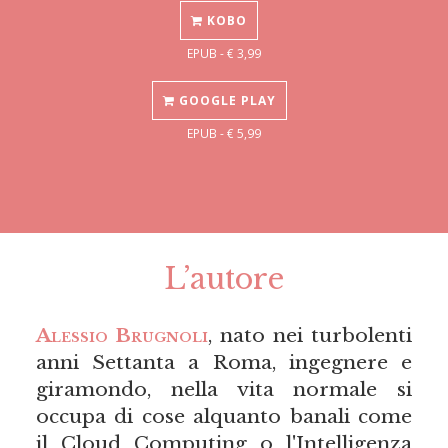
KOBO
EPUB - € 3,99
GOOGLE PLAY
EPUB - € 5,99
L’autore
Alessio Brugnoli
, nato nei turbolenti
anni Settanta a Roma, ingegnere e
giramondo, nella vita normale si
occupa di cose alquanto banali come
il Cloud Computing o l'Intelligenza