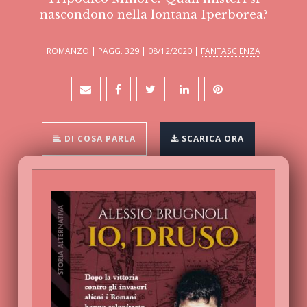
nascondono nella lontana Iperborea?
ROMANZO | PAGG. 329 | 08/12/2020 |
FANTASCIENZA
DI COSA PARLA
SCARICA ORA