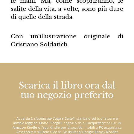
le mani. Ma, come scopriranno, le
salite della vita, a volte, sono più dure
di quelle della strada.
Con un'illustrazione originale di
Cristiano Soldatich
Scarica il libro ora dal
tuo negozio preferito
Acquista
Li chiamavano Coppi e Bartali
, scaricalo sul tuo lettore e
inizia a leggere subito! Scegli il negozio da cui acquistare: se usi un
Amazon Kindle o l'app Kindle per dispositivi mobili o PC acquista su
Amazon.it o su Delos Store. Se usi l'app Google Ebook Reader