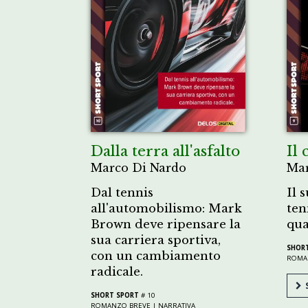
Dalla terra all'asfalto
Il 
Marco Di Nardo
Mar
Dal tennis
Il 
all'automobilismo: Mark
ten
Brown deve ripensare la
qua
sua carriera sportiva,
SHOR
con un cambiamento
ROMA
radicale.
S
SHORT SPORT
# 10
ROMANZO BREVE |
NARRATIVA