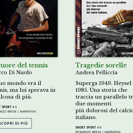
cuore del tennis
Tragedie sorelle
co Di Nardo
Andrea Pelliccia
suo mondo era il
Superga 1949. Heysel
nis, ma lui sperava in
1985. Una storia che
lcosa di più.
traccia un parallelo tr
due momenti
T SPORT
# 9
più dolorosi del calci
NZO BREVE |
NARRATIVA
italiano.
COPRI DI PIÙ
SHORT SPORT
# 8
ROMANZO BREVE |
NARRATIVA