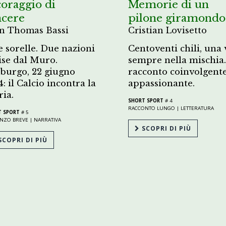
coraggio di
Memorie di un
ncere
pilone giramondo
n Thomas Bassi
Cristian Lovisetto
 sorelle. Due nazioni
Centoventi chili, una 
ise dal Muro.
sempre nella mischia
urgo, 22 giugno
racconto coinvolgente
4: il Calcio incontra la
appassionante.
ria.
SHORT SPORT
# 4
RACCONTO LUNGO |
LETTERATURA
T SPORT
# 5
NZO BREVE |
NARRATIVA
SCOPRI DI PIÙ
COPRI DI PIÙ