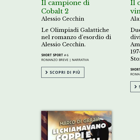
Il campione di
Il 
Cobalt 2
vi
Alessio Cecchin
Ala
Le Olimpiadi Galattiche
Due
nel romanzo d’esordio di
div
Alessio Cecchin.
Amb
197
SHORT SPORT
# 6
Sto
ROMANZO BREVE |
NARRATIVA
SHOR
SCOPRI DI PIÙ
ROMA
S