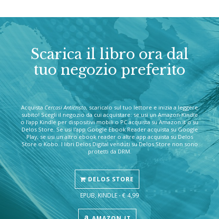
Scarica il libro ora dal
tuo negozio preferito
Acquista
Cercasi Anticristo
, scaricalo sul tuo lettore e inizia a leggere
subito! Scegli il negozio da cui acquistare: se usi un Amazon Kindle
o l'app Kindle per dispositivi mobili o PC acquista su Amazon.it o su
Delos Store. Se usi l'app Google Ebook Reader acquista su Google
Play, se usi un altro ebook reader o altre app acquista su Delos
Store o Kobo. I libri Delos Digital venduti su Delos Store non sono
protetti da DRM.
DELOS STORE
EPUB, KINDLE - € 4,99
AMAZON.IT