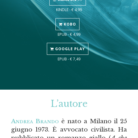
KINDLE - € 4,99
KOBO
EPUB - € 4,99
GOOGLE PLAY
EPUB - € 7,49
L’autore
Andrea Brando
è nato a Milano il 25
giugno 1973. È avvocato civilista. Ha
pubblicato un romanzo giallo (
A che