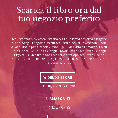
Scarica il libro ora dal
tuo negozio preferito
Acquista
Perduti su Venere
, scaricalo sul tuo lettore e inizia a leggere
subito! Scegli il negozio da cui acquistare: se usi un Amazon Kindle
o l'app Kindle per dispositivi mobili o PC acquista su Amazon.it o su
Delos Store. Se usi l'app Google Ebook Reader acquista su Google
Play, se usi un altro ebook reader o altre app acquista su Delos
Store o Kobo. I libri Delos Digital venduti su Delos Store non sono
protetti da DRM.
DELOS STORE
EPUB, KINDLE - € 4,99
AMAZON.IT
KINDLE - € 4,99