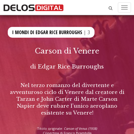
Men
I MONDI DI EDGAR RICE BURROUGHS
| 3
Carson di Venere
di
Edgar Rice Burroughs
Nel terzo romanzo del divertente e
avventuroso ciclo di Venere dal creatore di
Tarzan e John Carter di Marte Carson
Napier deve rubare l'unico aeroplano
esistente su Venere!
Titolo originale:
Carson of Venus (1938)
Copertina di Franco Brambilla