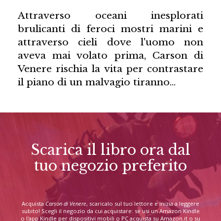
Attraverso oceani inesplorati
brulicanti di feroci mostri marini e
attraverso cieli dove l'uomo non
aveva mai volato prima, Carson di
Venere rischia la vita per contrastare
il piano di un malvagio tiranno…
Scarica il libro ora dal
tuo negozio preferito
Acquista
Carson di Venere
, scaricalo sul tuo lettore e inizia a leggere
subito! Scegli il negozio da cui acquistare: se usi un Amazon Kindle
o l'app Kindle per dispositivi mobili o PC acquista su Amazon.it o su