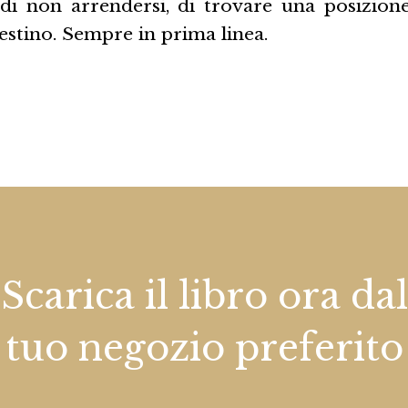
 di non arrendersi, di trovare una posizion
destino. Sempre in prima linea.
Scarica il libro ora dal
tuo negozio preferito