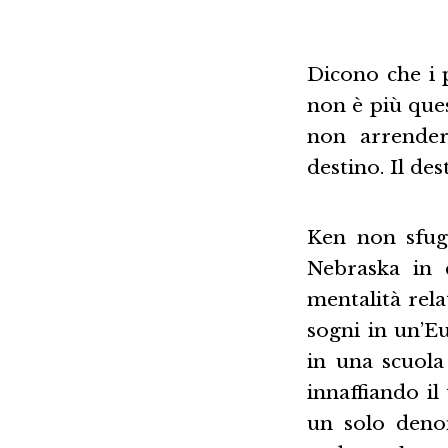
Dicono che i p
non è più ques
non arrender
destino. Il des
Ken non sfugg
Nebraska in 
mentalità rela
sogni in un’E
in una scuola
innaffiando il
un solo denom