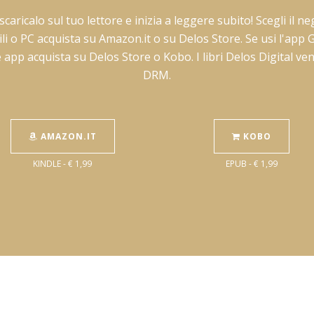
 scaricalo sul tuo lettore e inizia a leggere subito! Scegli il
bili o PC acquista su Amazon.it o su Delos Store. Se usi l'a
e app acquista su Delos Store o Kobo. I libri Delos Digital v
DRM.
AMAZON.IT
KOBO
KINDLE - € 1,99
EPUB - € 1,99