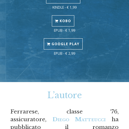
KINDLE - € 1,99
KOBO
EPUB - € 1,99
GOOGLE PLAY
EPUB - € 2,99
L’autore
Ferrarese, classe ‘76,
assicuratore,
Diego Matteucci
ha
pubblicato il romanzo