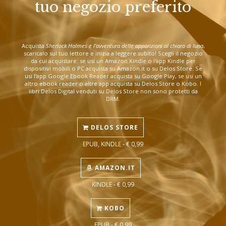
tuo negozio preferito
Acquista
Sherlock Holmes e l’avventura delle apparizioni al chiaro di luna
,
scaricalo sul tuo lettore e inizia a leggere subito! Scegli il negozio
da cui acquistare: se usi un Amazon Kindle o l'app Kindle per
dispositivi mobili o PC acquista su Amazon.it o su Delos Store. Se
usi l'app Google Ebook Reader acquista su Google Play, se usi un
altro ebook reader o altre app acquista su Delos Store o Kobo. I
libri Delos Digital venduti su Delos Store non sono protetti da
DRM.
DELOS STORE
EPUB, KINDLE - € 0,99
AMAZON.IT
KINDLE - € 0,99
KOBO
EPUB - € 0,99