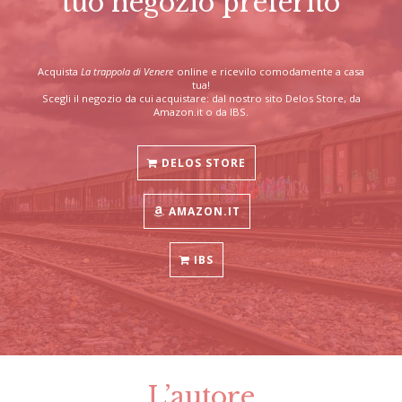
tuo negozio preferito
Acquista
La trappola di Venere
online e ricevilo comodamente a casa
tua!
Scegli il negozio da cui acquistare: dal nostro sito Delos Store, da
Amazon.it o da IBS.
DELOS STORE
AMAZON.IT
IBS
L’autore