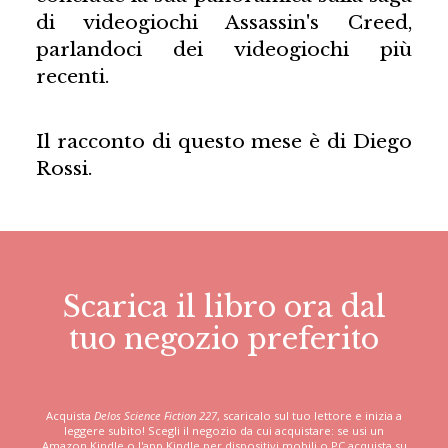
di videogiochi Assassin's Creed,
parlandoci dei videogiochi più
recenti.
Il racconto di questo mese è di Diego
Rossi.
Scarica il libro ora dal
tuo negozio preferito
Acquista
Delos Science Fiction 227
, scaricalo sul tuo lettore e inizia a
leggere subito! Scegli il negozio da cui acquistare: se usi un
Amazon Kindle o l'app Kindle per dispositivi mobili o PC acquista su