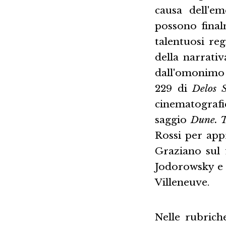
causa dell'e
possono final
talentuosi reg
della narrati
dall'omonimo
229 di
Delos S
cinematograf
saggio
Dune. T
Rossi per app
Graziano sul 
Jodorowsky e u
Villeneuve.
Nelle rubrich