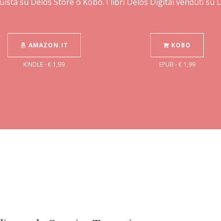
uista su Delos Store o Kobo. I libri Delos Digital venduti su
AMAZON.IT
KOBO
KINDLE - € 1,99
EPUB - € 1,99