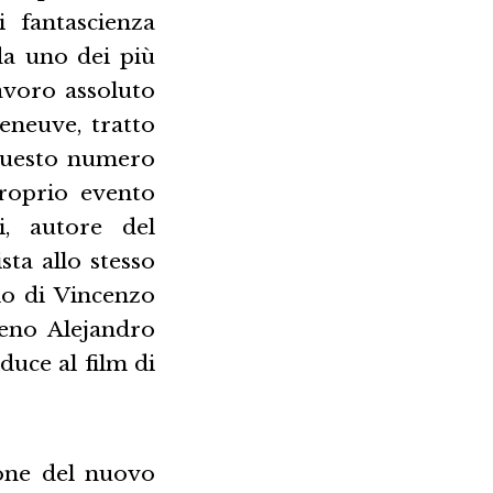
 fantascienza
da uno dei più
lavoro assoluto
eneuve, tratto
questo numero
roprio evento
i, autore del
sta allo stesso
lo di Vincenzo
leno Alejandro
duce al film di
sone del nuovo