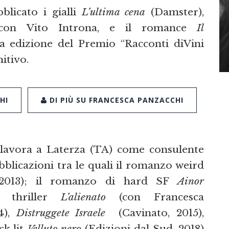
blicato i gialli
L’ultima cena
(Damster),
 con Vito Introna, e il romance
Il
ta edizione del Premio “Racconti diVini
itivo.
HI
DI PIÙ SU FRANCESCA PANZACCHI
, lavora a Laterza (TA) come consulente
bblicazioni tra le quali il romanzo weird
013); il romanzo di hard SF
Ainor
 thriller
L’alienato
(con Francesca
4),
Distruggete Israele
(Cavinato, 2015),
ck lit
Velluto nero
(Edizioni dal Sud, 2018)