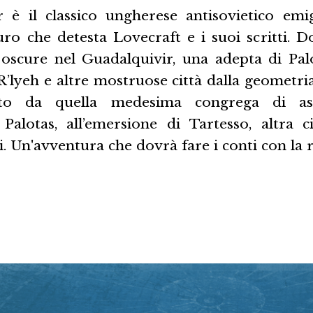
 è il classico ungherese antisovietico em
ro che detesta Lovecraft e i suoi scritti. D
oscure nel Guadalquivir, una adepta di Palo
’lyeh e altre mostruose città dalla geometri
ato da quella medesima congrega di ass
 Palotas, all’emersione di Tartesso, altra c
. Un'avventura che dovrà fare i conti con la 