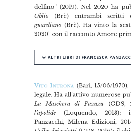
delfino” (2019). Nel 2020 ha pub
Oblio
(Brè) entrambi scritti
guardiano
(Brè). Ha vinto la ses
2020” con il racconto Amore prim
ALTRI LIBRI DI FRANCESCA PANZACC
Vito Introna
(Bari, 15/06/1970)
legale. Ha all’attivo numerose pu
La Maschera di Pazuzu
(GDS, 2
l’apolide
(Loquendo, 2013); i
Panzacchi, Milena Edizioni, 201
L’alba dei reietti
(GDS, 2016); il chi