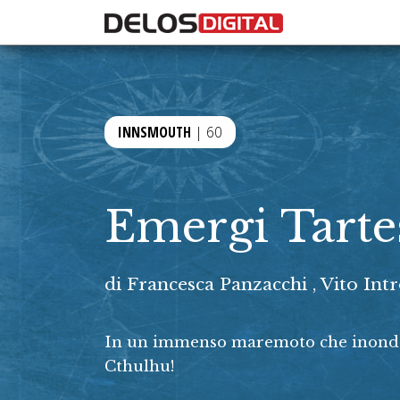
INNSMOUTH
| 60
Emergi Tarte
di
Francesca Panzacchi
,
Vito Int
In un immenso maremoto che inonda l’
Cthulhu!