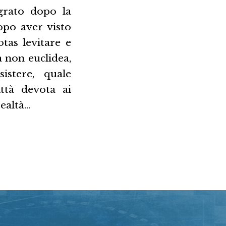
igrato dopo la
opo aver visto
tas levitare e
a non euclidea,
istere, quale
ittà devota ai
realtà…