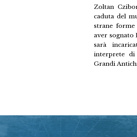
Zoltan Czibor
caduta del mu
strane forme 
aver sognato R
sarà incaric
interprete di
Grandi Antichi