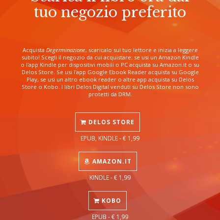
tuo negozio preferito
Acquista
Degerminazione
, scaricalo sul tuo lettore e inizia a leggere
subito! Scegli il negozio da cui acquistare: se usi un Amazon Kindle
o l'app Kindle per dispositivi mobili o PC acquista su Amazon.it o su
Delos Store. Se usi l'app Google Ebook Reader acquista su Google
Play, se usi un altro ebook reader o altre app acquista su Delos
Store o Kobo. I libri Delos Digital venduti su Delos Store non sono
protetti da DRM.
DELOS STORE
EPUB, KINDLE - € 1,99
AMAZON.IT
KINDLE - € 1,99
KOBO
EPUB - € 1,99