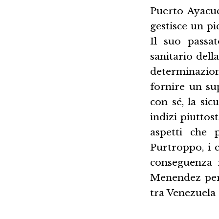
Puerto Ayacu
gestisce un p
Il suo passat
sanitario dell
determinazione
fornire un su
con sé, la si
indizi piuttos
aspetti che 
Purtroppo, i 
conseguenza n
Menendez per i
tra Venezuela