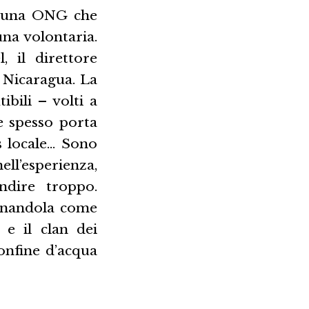
n una ONG che
na volontaria.
, il direttore
n Nicaragua. La
ibili – volti a
e spesso porta
s locale… Sono
ell’esperienza,
ndire troppo.
cinandola come
 e il clan dei
confine d’acqua