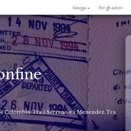
Naviga
Per gli autori
confine
a e Colombia. Tra i Serrano e i Menendez. Tra