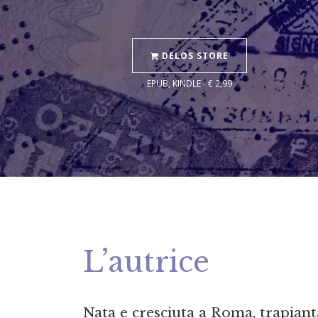
DELOS STORE
EPUB, KINDLE - € 2,99
L’autrice
Nata e cresciuta a Roma, trapian