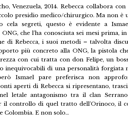
cho, Venezuela, 2014. Rebecca collabora co
iccolo presidio medico/chirurgico. Ma non è u
o cela segreti, questo è evidente a Ismael
a ONG, che l’ha conosciuta sei mesi prima, i
 di Rebecca, i suoi metodi – talvolta discut
pporto più concreto alla ONG, la pistola ch
curezza con cui tratta con don Felipe, un bos
to inequivocabili di una personalità forgiata n
però Ismael pare preferisca non approfo
conti aperti di Rebecca si ripresentano, tras
el letale antagonismo tra il clan Serrano
l controllo di quel tratto dell’Orinoco, il 
 e Colombia. E non solo…