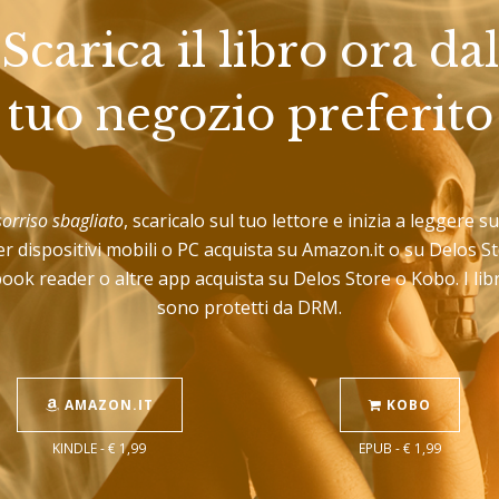
Scarica il libro ora dal
tuo negozio preferito
orriso sbagliato
, scaricalo sul tuo lettore e inizia a leggere su
r dispositivi mobili o PC acquista su Amazon.it o su Delos 
book reader o altre app acquista su Delos Store o Kobo. I lib
sono protetti da DRM.
AMAZON.IT
KOBO
KINDLE - € 1,99
EPUB - € 1,99