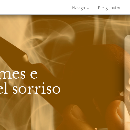
Naviga
Per gli autori
mes e
l sorriso