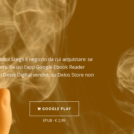
bito! Scegli il negozio da cui acquistare: se
Store. Se usi l'app Google Ebook Reader
ri Delos Digital venduti su Delos Store non
GOOGLE PLAY
EPUB - € 2,99