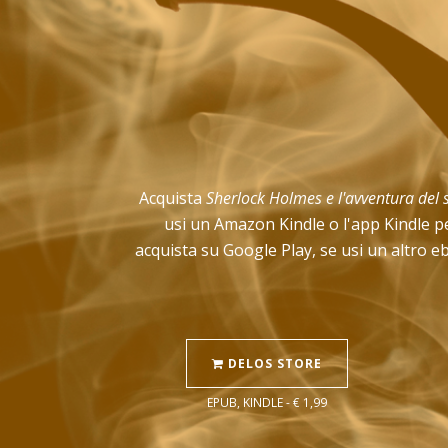
Acquista
Sherlock Holmes e l'avventura del s
usi un Amazon Kindle o l'app Kindle pe
acquista su Google Play, se usi un altro e
DELOS STORE
EPUB, KINDLE - € 1,99