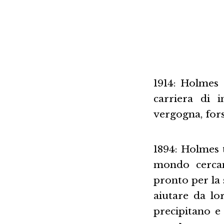
1914: Holmes 
carriera di 
vergogna, for
1894: Holmes t
mondo cercan
pronto per la s
aiutare da lo
precipitano e