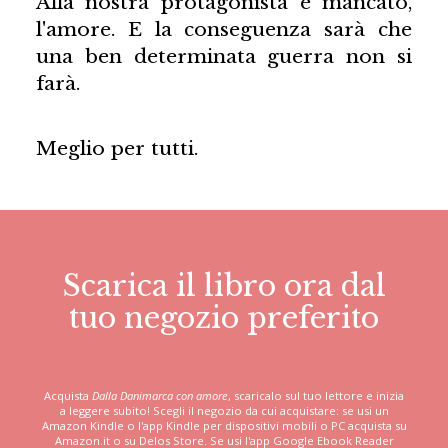
Alla nostra protagonista è mancato,
l'amore. E la conseguenza sarà che
una ben determinata guerra non si
farà.
Meglio per tutti.
Scarica il libro ora dal
tuo negozio preferito
Acquista
Dalla Danimarca con amore
, scaricalo sul tuo lettore e inizia
a leggere subito! Scegli il negozio da cui acquistare: se usi un
Amazon Kindle o l'app Kindle per dispositivi mobili o PC acquista su
Amazon.it o su Delos Store. Se usi l'app Google Ebook Reader