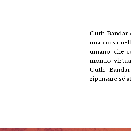
Guth Bandar è
una corsa nel
umano, che con
mondo virtual
Guth Bandar 
ripensare sé s