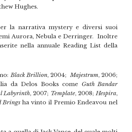
thew Hughes.
er la narrativa mystery e diversi suoi
premi Aurora, Nebula e Derringer. Inoltre
serite nella annuale Reading List della
amo:
Black Brillion
, 2004;
Majestrum
, 2006;
Italia da Delos Books come
Guth Bandar
l Labyrinth
, 2007;
Template
, 2008;
Hespira
,
 Brings
ha vinto il Premio Endeavou nel
a a quella di Jack Vance, del quale molti