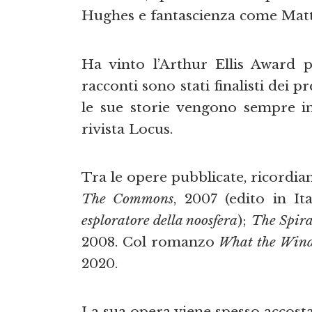
Hughes e fantascienza come Mat
Ha vinto l’Arthur Ellis Award p
racconti sono stati finalisti dei 
le sue storie vengono sempre in
rivista Locus.
Tra le opere pubblicate, ricordi
The Commons
, 2007 (edito in 
esploratore della noosfera
);
The Spira
2008. Col romanzo
What the Wind
2020.
La sua opera viene spesso accostat