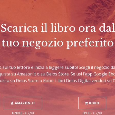
Scarica il libro ora dal
tuo negozio preferito
lo sul tuo lettore e inizia a leggere subito! Scegli il negozio 
cquista su Amazon.it o su Delos Store. Se usi l'app Google E
uista su Delos Store o Kobo. I libri Delos Digital venduti su
AMAZON.IT
KOBO
KINDLE - € 2,99
EPUB - € 2,99