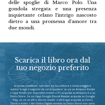
delle spoglie di Marco Polo. Una
gondola stregata e una presenza
inquietante celano l’intrigo nascosto
dietro a una promessa d’amore tra
due mondi.
Scarica il libro ora dal
tuo negozio preferito
Acquista
Sandalium
, scaricalo sul tuo lettore e inizia a leggere
subito! Scegli il negozio da cui acquistare: se usi un Amazon Kindle
o l'app Kindle per dispositivi mobili o PC acquista su Amazon.it o su
Delos Store. Se usi l'app Google Ebook Reader acquista su Google
Play, se usi un altro ebook reader o altre app acquista su Delos
Store o Kobo. I libri Delos Digital venduti su Delos Store non sono