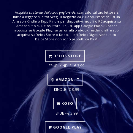
Acquista
La stanza dell’acqua grigioverde
, scaricalo sul tuo lettore e
inizia a leggere subito! Scegli il negozio da cui acquistare: se usi un
Amazon Kindle o l'app Kindle per dispositivi mobili o PC acquista su
Amazon.it o su Delos Store. Se usi l'app Google Ebook Reader
acquista su Google Play, se usi un altro ebook reader o altre app
acquista su Delos Store o Kobo. I libri Delos Digital venduti su
Delos Store non sono protetti da DRM.
DELOS STORE
EPUB, KINDLE - € 3,99
AMAZON.IT
KINDLE - € 3,99
KOBO
EPUB - € 3,99
GOOGLE PLAY