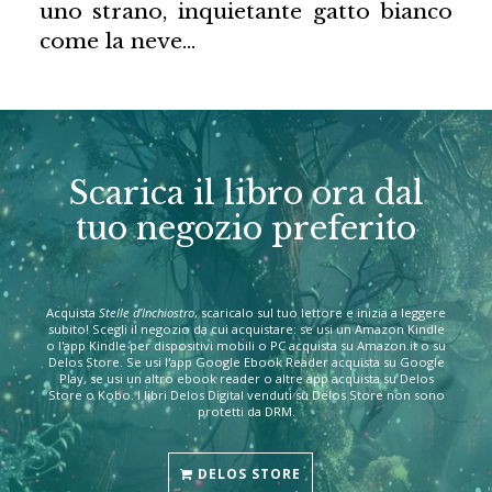
uno strano, inquietante gatto bianco
come la neve…
Scarica il libro ora dal
tuo negozio preferito
Acquista
Stelle d’Inchiostro
, scaricalo sul tuo lettore e inizia a leggere
subito! Scegli il negozio da cui acquistare: se usi un Amazon Kindle
o l'app Kindle per dispositivi mobili o PC acquista su Amazon.it o su
Delos Store. Se usi l'app Google Ebook Reader acquista su Google
Play, se usi un altro ebook reader o altre app acquista su Delos
Store o Kobo. I libri Delos Digital venduti su Delos Store non sono
protetti da DRM.
DELOS STORE