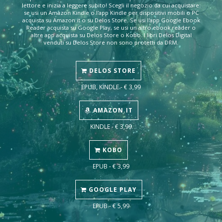
lettore e inizia a leggere subito! Scegli il negozio da cui acquistare:
se usi un Amazon Kindle o l'app Kindle per dispositivi mobili o PC
acquista su Amazon.it o su Delos Store. Se usi l'app Google Ebook
Reader acquista su Google Play, se usi un altro ebook reader o
altre app acquista su Delos Store o Kobo. I libri Delos Digital
venduti su Delos Store non sono protetti da DRM.
DELOS STORE
EPUB, KINDLE - € 3,99
AMAZON.IT
KINDLE - € 3,99
KOBO
EPUB - € 3,99
GOOGLE PLAY
EPUB - € 5,99