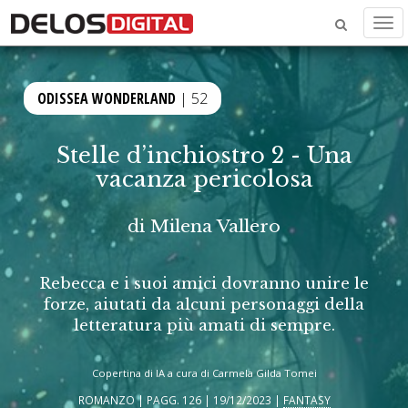
Men
ODISSEA WONDERLAND
| 52
Stelle d’inchiostro 2 - Una
vacanza pericolosa
di
Milena Vallero
Rebecca e i suoi amici dovranno unire le
forze, aiutati da alcuni personaggi della
letteratura più amati di sempre.
Copertina di IA a cura di Carmela Gilda Tomei
ROMANZO | PAGG. 126 | 19/12/2023 |
FANTASY