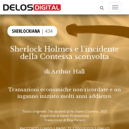
Menu
SHERLOCKIANA
| 434
Sherlock Holmes e l’incidente
della Contessa sconvolta
di
Arthur Hall
Transazioni economiche non ricordate e un
inganno iniziato molti anni addietro.
Titolo originale:
The Incident of the Frantic Countess
, 2021
Copertina di Dante Primoverso
Traduzione di Elisa Passeri
RACCONTO LUNGO | PAGG. 21 | 10/10/2023 |
GIALLO