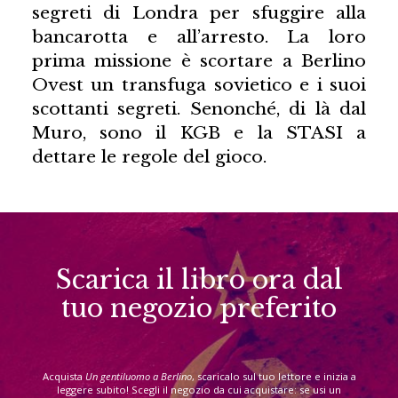
segreti di Londra per sfuggire alla
bancarotta e all’arresto. La loro
prima missione è scortare a Berlino
Ovest un transfuga sovietico e i suoi
scottanti segreti. Senonché, di là dal
Muro, sono il KGB e la STASI a
dettare le regole del gioco.
Scarica il libro ora dal
tuo negozio preferito
Acquista
Un gentiluomo a Berlino
, scaricalo sul tuo lettore e inizia a
leggere subito! Scegli il negozio da cui acquistare: se usi un