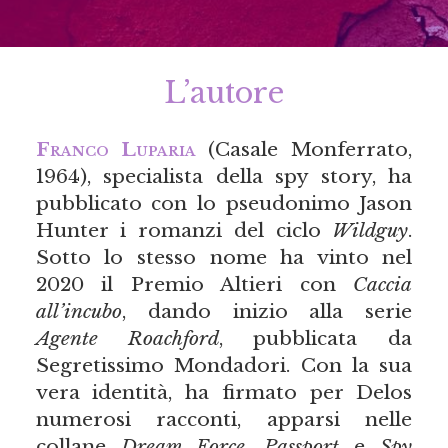
L’autore
Franco Luparia
(Casale Monferrato,
1964), specialista della spy story, ha
pubblicato con lo pseudonimo Jason
Hunter i romanzi del ciclo
Wildguy
.
Sotto lo stesso nome ha vinto nel
2020 il Premio Altieri con
Caccia
all’incubo
, dando inizio alla serie
Agente Roachford
, pubblicata da
Segretissimo Mondadori. Con la sua
vera identità, ha firmato per Delos
numerosi racconti, apparsi nelle
collane
Dream Force
,
Passport
e
Spy