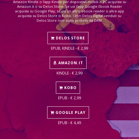
Amazon Kindle o l'app Kindle per dispositivi mobili o PC acquista su
Amazon.it o su Delos Store. Se usi l'app Google Ebook Reader
acquista su Google Play, se usi un altro ebook reader o altre app
acquista su Delos Store o Kobo. I libri Delos Digital venduti su
Delos Store non sono protetti da DRM.
DELOS STORE
EPUB, KINDLE - € 2,99
AMAZON.IT
KINDLE - € 2,99
KOBO
EPUB - € 2,99
GOOGLE PLAY
EPUB - € 4,49