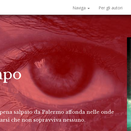
Naviga
Per gli autori
mpo
appena salpato da Palermo affonda nelle onde
rarsi che non sopravviva nessuno.