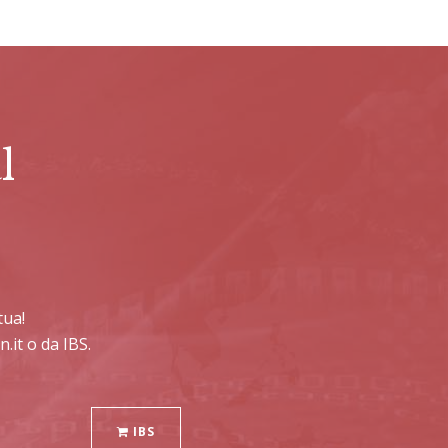
l
tua!
.it o da IBS.
IBS