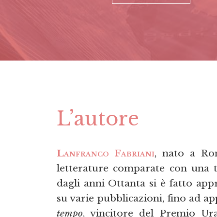
L’autore
Lanfranco Fabriani
, nato a Ro
letterature comparate con una te
dagli anni Ottanta si è fatto app
su varie pubblicazioni, fino ad 
tempo
, vincitore del Premio Ur