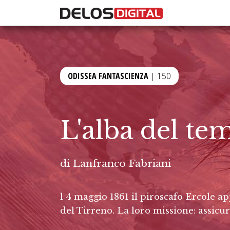
ODISSEA FANTASCIENZA
| 150
L'alba del te
di
Lanfranco Fabriani
l 4 maggio 1861 il piroscafo Ercole 
del Tirreno. La loro missione: assicu