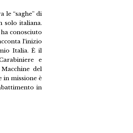
ra le “saghe” di
 solo italiana.
 ha conosciuto
cconta l'inizio
o Italia. È il
arabiniere e
 Macchine del
e in missione è
mbattimento in