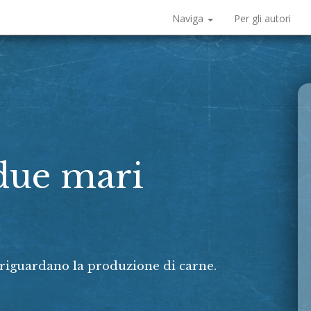
Naviga
Per gli autori
 due mari
 riguardano la produzione di carne.