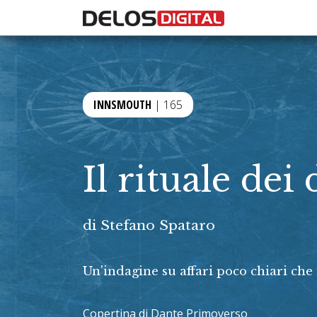
INNSMOUTH
| 165
Il rituale dei
di
Stefano Spataro
Un'indagine su affari poco chiari che
Copertina di Dante Primoverso