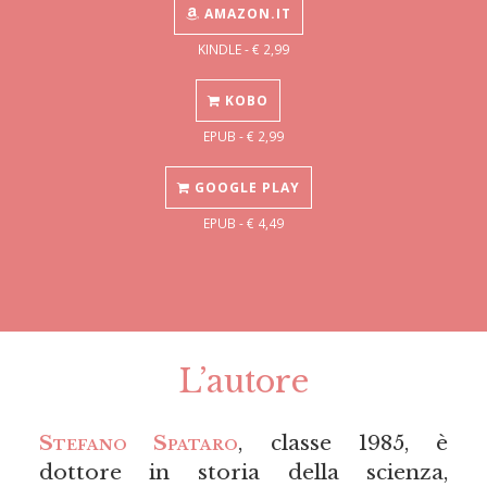
AMAZON.IT
KINDLE - € 2,99
KOBO
EPUB - € 2,99
GOOGLE PLAY
EPUB - € 4,49
L’autore
Stefano Spataro
, classe 1985, è
dottore in storia della scienza,