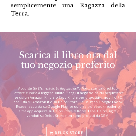
semplicemente una Ragazza della
Terra.
Scarica il libro ora dal
tuo negozio preferito
Acquista
Gli Elementali. La Ragazza della Terra
, scaricalo sul tuo
lettore e inizia a leggere subito! Scegli il negozio da cui acquistare:
se usi un Amazon Kindle o l'app Kindle per dispositivi mobili o PC
acquista su Amazon.it o su Delos Store. Se usi l'app Google Ebook
Reader acquista su Google Play, se usi un altro ebook reader o
altre app acquista su Delos Store o Kobo. I libri Delos Digital
venduti su Delos Store non sono protetti da DRM.
DELOS STORE