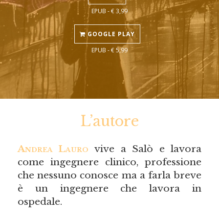
EPUB - € 3,99
GOOGLE PLAY
EPUB - € 5,99
L’autore
Andrea Lauro
vive a Salò e lavora
come ingegnere clinico, professione
che nessuno conosce ma a farla breve
è un ingegnere che lavora in
ospedale.