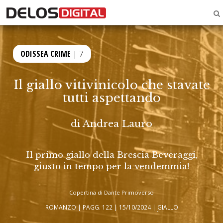
ODISSEA CRIME
| 7
Il giallo vitivinicolo che stavate
tutti aspettando
di
Andrea Lauro
Il primo giallo della Brescia Beveraggi,
giusto in tempo per la vendemmia!
Copertina di Dante Primoverso
ROMANZO | PAGG. 122 | 15/10/2024 |
GIALLO