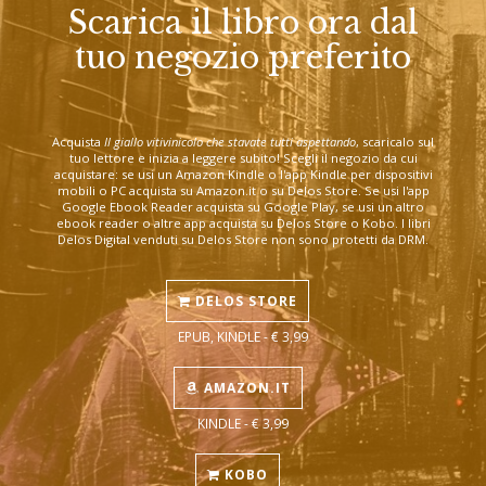
Scarica il libro ora dal
tuo negozio preferito
Acquista
Il giallo vitivinicolo che stavate tutti aspettando
, scaricalo sul
tuo lettore e inizia a leggere subito! Scegli il negozio da cui
acquistare: se usi un Amazon Kindle o l'app Kindle per dispositivi
mobili o PC acquista su Amazon.it o su Delos Store. Se usi l'app
Google Ebook Reader acquista su Google Play, se usi un altro
ebook reader o altre app acquista su Delos Store o Kobo. I libri
Delos Digital venduti su Delos Store non sono protetti da DRM.
DELOS STORE
EPUB, KINDLE - € 3,99
AMAZON.IT
KINDLE - € 3,99
KOBO