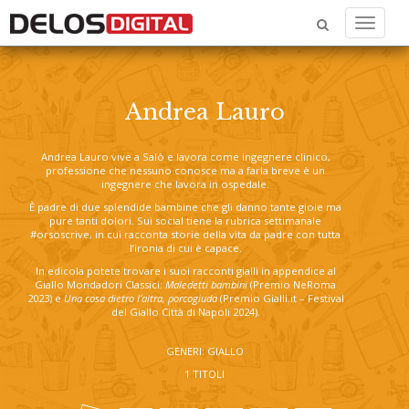
Menu
Andrea Lauro
Andrea Lauro vive a Salò e lavora come ingegnere clinico,
professione che nessuno conosce ma a farla breve è un
ingegnere che lavora in ospedale.
È padre di due splendide bambine che gli danno tante gioie ma
pure tanti dolori. Sui social tiene la rubrica settimanale
#orsoscrive, in cui racconta storie della vita da padre con tutta
l’ironia di cui è capace.
In edicola potete trovare i suoi racconti gialli in appendice al
Giallo Mondadori Classici:
Maledetti bambini
(Premio NeRoma
2023) e
Una cosa dietro l’altra, porcogiuda
(Premio Gialli.it – Festival
del Giallo Città di Napoli 2024).
GENERI: GIALLO
1 TITOLI