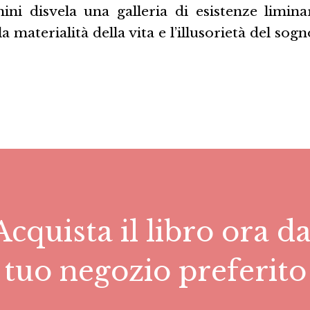
ni disvela una galleria di esistenze liminar
la materialità della vita e l’illusorietà del sogn
Acquista il libro ora da
tuo negozio preferito