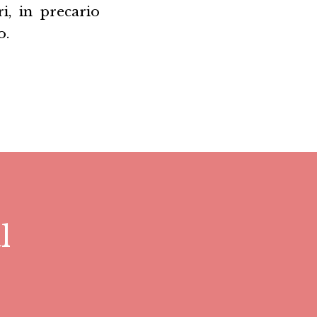
i, in precario
o.
l