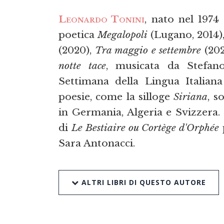
Leonardo Tonini
, nato nel 1974
poetica
Megalopoli
(Lugano, 2014)
(2020),
Tra maggio e settembre
(202
notte tace
, musicata da Stefano
Settimana della Lingua Italia
poesie, come la silloge
Siriana
, s
in Germania, Algeria e Svizzera.
di
Le Bestiaire ou Cortège d'Orphée
p
Sara Antonacci.
ALTRI LIBRI DI QUESTO AUTORE