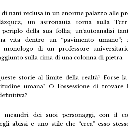
di nani reclusa in un enorme palazzo alle pre
lázquez; un astronauta torna sulla Ter
 periplo della sua follia; un’autoanalisi tan
una vita dentro un “pavimento umano”; i
e monologo di un professore universitario
aggiunto sulla cima di una colonna di pietra.
ueste storie al limite della realtà? Forse la
litudine umana? O l’ossessione di trovare
definitiva?
 meandri dei suoi personaggi, con il c
gli abissi e uno stile che “crea” esso stesso