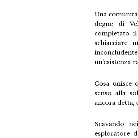
Una comunità 
degne di Ve
completato il
schiacciare 
inconcludent
un’esistenza r
Cosa unisce q
senso alla so
ancora detta, 
Scavando nei
esploratore de